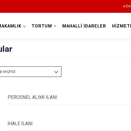
e-De
MAKAMLIK
TORTUM
MAHALLİ İDARELER
HİZMET
Erzurum
ular
ğı seçiniz
Aşkale
Çat
Hınıs
PEROSNEL ALIMI İLANI
Horasan
Aziziye
İHALE İLANI
İspir