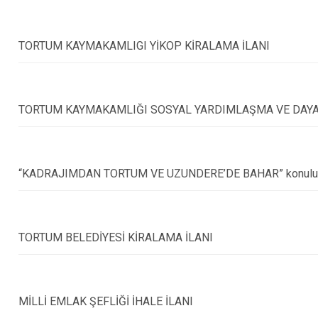
Karaçoban
Karayazı
TORTUM KAYMAKAMLIGI YİKOP KİRALAMA İLANI
Köprüköy
Narman
TORTUM KAYMAKAMLIĞI SOSYAL YARDIMLAŞMA VE DAYANI
“KADRAJIMDAN TORTUM VE UZUNDERE’DE BAHAR” konulu Fo
TORTUM BELEDİYESİ KİRALAMA İLANI
MİLLİ EMLAK ŞEFLİĞİ İHALE İLANI