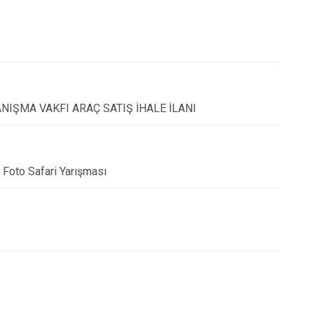
Tortum
Uzundere
Palandöken
Yakutiye
ŞMA VAKFI ARAÇ SATIŞ İHALE İLANI
to Safari Yarışması