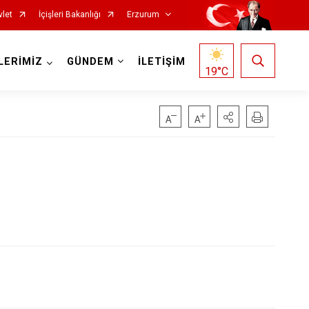
vlet
İçişleri Bakanlığı
Erzurum
LERİMİZ
GÜNDEM
İLETİŞİM
19
°C
Oltu
Olur
Pasinler
Pazaryolu
Şenkaya
Tekman