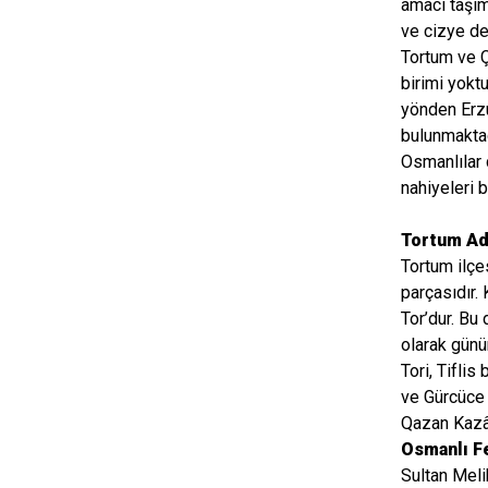
amacı taşım
ve cizye de
Tortum ve Ç
birimi yokt
yönden Erzu
bulunmaktad
Osmanlılar 
nahiyeleri b
Tortum Ad
Tortum ilçe
parçasıdır.
Tor’dur. Bu 
olarak günü
Tori, Tifli
ve Gürcüce 
Qazan Kazâs
Osmanlı F
Sultan Meli