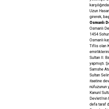
karşılığınd
Uzun Hasan,
girerek, baş
Osmanlı De
Osmanlı Dev
1454 Sohum 
Osmanlı kay
Tiflis olan
emirlikleri
Sultan II. 
yapmıştı. Ş
Samshe Atab
Sultan Sel
itaatine de
nüfuzunun 
Kanunî Sul
Devleti’nin
defa taraf 