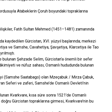
ordusuyla Atabeklerin Çoruh boyundaki topraklarına
k ilişkiler, Fatih Sultan Mehmed (1451–1481) zamanında
nda kaydedilen Gürcistan, XVI. yüzyıl başlarında; merkezi
etiya ve Samshe, Cavahetiya, Şavşetiya, Klarcetiya ile Tao
rılmıştı.
 bulunan Şehzade Selim, Gürcistan’a önemli bir sefer
 hâkimiyeti ve nüfuz sahası, Osmanlı hududunda bulunan
beyi (Samshe Saatabago) olan Mzeçabuk / Mirza Çabuk,
ran Seferi ve zaferi, Samshe’de Osmanlı Devleti’nin
unan Kvarkvare, kısa süre sonra 1521’de Osmanlı
a doğru Gürcistan topraklarına girmesi, Kvarkvare’nin bu