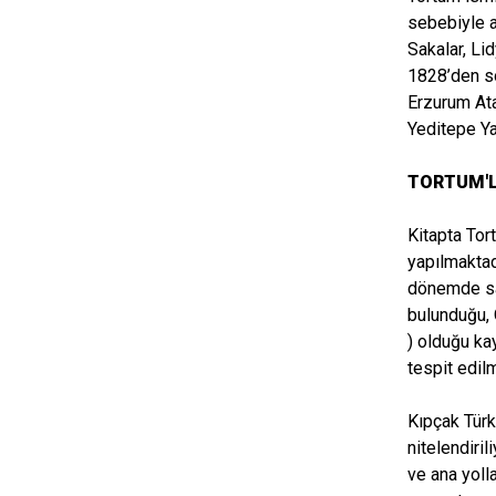
sebebiyle a
Sakalar, Li
1828’den so
Erzurum Ata
Yeditepe Ya
TORTUM'LA
Kitapta Tort
yapılmaktad
dönemde san
bulunduğu, 
) olduğu ka
tespit edilm
Kıpçak Türk
nitelendiril
ve ana yoll