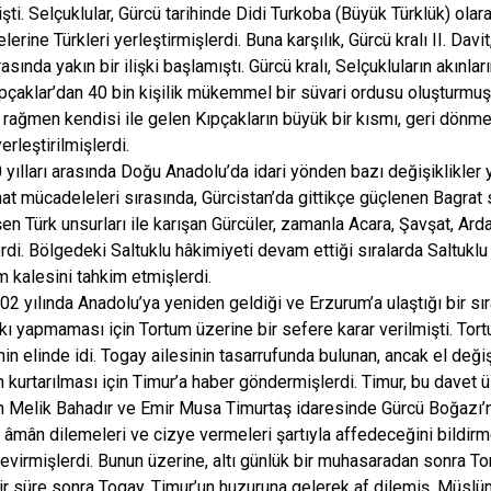
işti. Selçuklular, Gürcü tarihinde Didi Turkoba (Büyük Türklük) olar
elerine Türkleri yerleştirmişlerdi. Buna karşılık, Gürcü kralı II. Da
asında yakın bir ilişki başlamıştı. Gürcü kralı, Selçukluların akın
pçaklar’dan 40 bin kişilik mükemmel bir süvari ordusu oluşturmuş
 rağmen kendisi ile gelen Kıpçakların büyük bir kısmı, geri dön
rleştirilmişlerdi.
ılları arasında Doğu Anadolu’da idari yönden bazı değişiklikler 
nat mücadeleleri sırasında, Gürcistan’da gittikçe güçlenen Bagrat 
şen Türk unsurları ile karışan Gürcüler, zamanla Acara, Şavşat, Arda
rdi. Bölgedeki Saltuklu hâkimiyeti devam ettiği sıralarda Saltuklu 
um kalesini tahkim etmişlerdi.
02 yılında Anadolu’ya yeniden geldiği ve Erzurum’a ulaştığı bir sı
kı yapmaması için Tortum üzerine bir sefere karar verilmişti. To
in elinde idi. Togay ailesinin tasarrufunda bulunan, ancak el değiş
 kurtarılması için Timur’a haber göndermişlerdi. Timur, bu davet 
h Melik Bahadır ve Emir Musa Timurtaş idaresinde Gürcü Boğazı’n
âmân dilemeleri ve cizye vermeleri şartıyla affedeceğini bildi
 çevirmişlerdi. Bunun üzerine, altı günlük bir muhasaradan sonra T
 Bir süre sonra Togay, Timur’un huzuruna gelerek af dilemiş, Müs