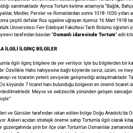
ldığı sanılmaktadır. Ayrıca Tortum kelime anlamıyla “Bağlık, Bahç
dyalılar, Medler, Persler ve Romalılardan sonra 1018-1036 yılları a
nra çeşitli defalar Rus işgaline uğrayan ilçemiz 16 Mart 1918 tar
türk Üniversitesi Fen-Edebiyat Fakültesi Tarih Bölümü öğretim ü
yınevi tarafından basılan “
Osmanlı idaresinde Tortum
” adlı ki
 İLGİLİ İLGİNÇ BİLGİLER
umla ilgili ilginç bilgilere de yer veriliyor. İşte bu bilgilerden b
ır. Özellikle Haho nahiyesine bağlı köylerde ceviz, üzüm, ve me
ayi ve ticaretin yeterli seviyede gelişmediği anlaşılmaktadır. T
Os köyünde 7 ticaret hanı bulunduğu bölgenin en önemli ticaret ü
ydedilmektedir. Meyve ve sebzecilik yönünden gelişen sancağın 
iştir.”
leri ve Gürcüler tarafından iskan edilen bölge Doğu Anadolu’da Os
iyor. Askeri açıdan stratejik öneme sahip Tortumla ilgili olarak kit
ar güzergahında şirin bir ilçe olan Tortum’un Osmanlılar zamanınd