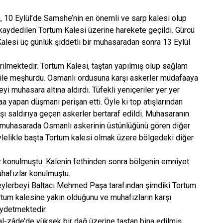
a, 10 Eylül’de Samshe’nin en önemli ve sarp kalesi olup
k kaydedilen Tortum Kalesi üzerine harekete geçildi. Gürcü
alesi üç günlük şiddetli bir muhasaradan sonra 13 Eylül
 verilmektedir. Tortum Kalesi, taştan yapılmış olup sağlam
sı ile meşhurdu. Osmanlı ordusuna karşı askerler müdafaaya
yi muhasara altına aldırdı. Tüfekli yeniçeriler yer yer
aa yapan düşmanı perişan etti. Öyle ki top atışlarından
şı saldırıya geçen askerler bertaraf edildi. Muhasaranın
ki muhasarada Osmanlı askerinin üstünlüğünü gören diğer
 Böylelikle başta Tortum kalesi olmak üzere bölgedeki diğer
ız konulmuştu. Kalenin fethinden sonra bölgenin emniyet
uhafızlar konulmuştu.
Beylerbeyi Baltacı Mehmed Paşa tarafından şimdiki Tortum
ortum kalesine yakın olduğunu ve muhafızların karşı
aydetmektedir.
lal-zâde’de yüksek bir dağ üzerine taştan bina edilmiş