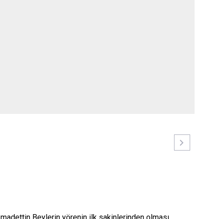
Tortum
Uzundere
Palandöken
Yakutiye
madettin Beylerin yörenin ilk sakinlerinden olması