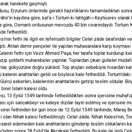
alarak harekete geçmişti.
usu, Erzurum önlerinde gerekli hazırlıklarını tamamladıktan sonr
âhir’in kaydına göre, kal‘a-i Tortum ki tahtgâh-ı Keyhüsrev olara
a göre, Osmanlı ordusunun mevcudu 40 bin civarındaydı. Tortum K
nde fethedildi.
i’nin fethi ile ilgili en teferruatlı bilgiler Celal-zâde tarafından
ipti. Atılan demir pençeler ile yapılan muhasaralara karşı koyma
Kalenin fethi için Vezir Ahmed Paşa, her tarafa toplar kurdurup kale
azıp şiddetli muharebeler yaptılar. Toplardan çıkan gülleler müdaf
lar, gökyüzüne doğru yükledi. Top atışları sebebiyle hisardan kar
 kalenin anahtarları geldi ve böylece kale fethedildi. Tortum’da
 Gürcü askerleri, kalelerinin anahtarlarını getirip teslim oldular.
k birer İslam kalesi oldu.
si, 13 Eylül 1549 tarihinde fethedildikten sonra içerisine muhaf
ması için sancakbeyi ve kaleye dizdar tayin edilmiş ve içerisine m
sinin fethinden bir gün önce de 12 Eylül 1549 tarihinde, Maraş 
i olan Nihah kalesi fethedilmişti. Celal-zâde, Nihah Kalesi’nin, T
aret edemeden kale anahtarlarını gönderip teslim olduklarını k
i’nden sonra 18 Eylül’de Akçakale fethedildi. Bu kale ile ilgili Ce