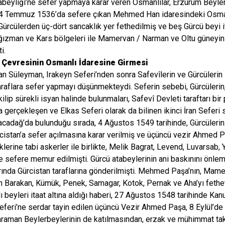
beyliği’ne sefer yapmaya karar veren Osmanlılar, Erzurum Beyle
 4 Temmuz 1536’da sefere çıkan Mehmed Han idaresindeki Osmanlı
 Gürcülerden üç-dört sancaklık yer fethedilmiş ve beş Gürcü beyi it
ağızman ve Kars bölgeleri ile Mamervan / Narman ve Oltu güneyinin
i.
 Çevresinin Osmanlı İdaresine Girmesi
an Süleyman, Irakeyn Seferi’nden sonra Safevîlerin ve Gürcülerin E
araflara sefer yapmayı düşünmekteydi. Seferin sebebi, Gürcülerin
ilip sürekli isyan halinde bulunmaları, Safevî Devleti taraftarı bir 
a gerçekleşen ve Elkas Seferi olarak da bilinen ikinci İran Seferi
acadağ’da bulunduğu sırada, 4 Ağustos 1549 tarihinde, Gürcülerin 
cistan’a sefer açılmasına karar verilmiş ve üçüncü vezir Ahmed 
klerine tabi askerler ile birlikte, Melik Bagrat, Levend, Luvarsa
ne sefere memur edilmişti. Gürcü atabeylerinin ani baskınını ö
ında Gürcistan taraflarına gönderilmişti. Mehmed Paşa’nın, Mame
n Barakan, Kümük, Penek, Samagar, Kotok, Pernak ve Aha’yı fethet
ı beyleri itaat altına aldığı haberi, 27 Ağustos 1548 tarihinde Kan
eferi’ne serdar tayin edilen üçüncü Vezir Ahmed Paşa, 8 Eylül’de
raman Beylerbeylerinin de katılmasından, erzak ve mühimmat tak