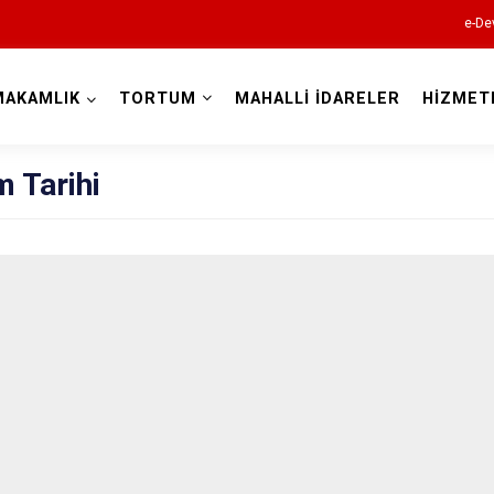
e-De
MAKAMLIK
TORTUM
MAHALLİ İDARELER
HİZMET
Erzurum
 Tarihi
Aşkale
Çat
Hınıs
Horasan
Aziziye
İspir