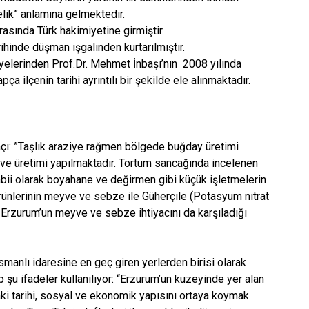
elik” anlamına gelmektedir.
rasında Türk hakimiyetine girmiştir.
ihinde düşman işgalinden kurtarılmıştır.
yelerinden Prof.Dr. Mehmet İnbaşı’nın 2008 yılında
tapça ilçenin tarihi ayrıntılı bir şekilde ele alınmaktadır.
ir kaçı: ”Taşlık araziye rağmen bölgede buğday üretimi
yve üretimi yapılmaktadır. Tortum sancağında incelenen
abii olarak boyahane ve değirmen gibi küçük işletmelerin
rünlerinin meyve ve sebze ile Güherçile (Potasyum nitrat
Erzurum’un meyve ve sebze ihtiyacını da karşıladığı
manlı idaresine en geç giren yerlerden birisi olarak
ap şu ifadeler kullanılıyor: “Erzurum’un kuzeyinde yer alan
aki tarihi, sosyal ve ekonomik yapısını ortaya koymak