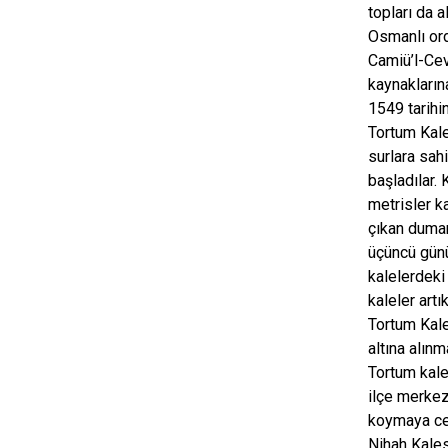
topları da 
Osmanlı ord
Camiü’l-Cev
kaynakların
1549 tarihi
Tortum Kales
surlara sah
başladılar. 
metrisler k
çıkan duman
üçüncü günü
kalelerdeki
kaleler artı
Tortum Kale
altına alın
Tortum kale
ilçe merkez
koymaya ces
Nihah Kales