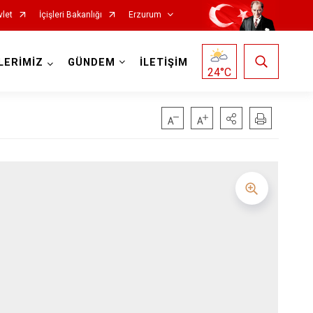
vlet
İçişleri Bakanlığı
Erzurum
LERİMİZ
GÜNDEM
İLETİŞİM
24
°C
Oltu
Olur
Pasinler
Pazaryolu
Şenkaya
Tekman