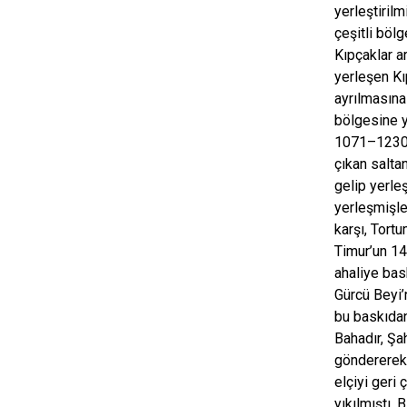
yerleştirilm
çeşitli bölg
Kıpçaklar ar
yerleşen Kı
ayrılmasına
bölgesine ye
1071–1230 y
çıkan salta
gelip yerle
yerleşmişle
karşı, Tort
Timur’un 14
ahaliye bas
Gürcü Beyi’n
bu baskıdan
Bahadır, Şa
göndererek 
elçiyi geri
yıkılmıştı.