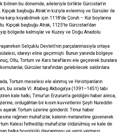
ak bilinen bu dönemde, aileleriyle birlikte Gürcistan’ın
vit, Kıpçak başbuğu Atrak’ın kızıyla evlenmiş ve Gürcüler ile
larına karşı koyabilmek için 1118’de Çoruh – Kür boylarına
tu. Kıpçak başbuğu Atrak, 1125’te Gürcistan’dan
meyip bölgede kalmışlar ve Kuzey ve Doğu Anadolu
yaşanırken Selçuklu Devleti’nin parçalanmasıyla ortaya
sülalesi, idareyi eline geçirmişti. Bunun yanında bölgeye
nuç, Oltu, Tortum ve Kars taraflarını ele geçirerek buralara
komutanlar, Gürcüler tarafından gelebilecek saldırılara
rada, Tortum meselesi ele alınmış ve Hıristiyanların
rtum, bu sırada VI. Atabeg Akboga’ya (1391–1451) tabi
tiren kale halkı, Timur’un Erzurum’a geldiğini haber alınca,
üzerine, ordugâhtan bir kısım kuvvetlerini Şeyh Nureddin
ı aşarak Tortum üzerine gönderdi. Timur haber
rmesine rağmen muhafızlar, kalenin metanetine güvenerek
ortum Kalesi fethedilip muhafızlar öldürülmüş ve kale de
lüman halka hoşgörülü davranması ve vergi vermesi