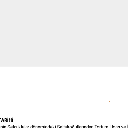
Karaçoban
Karayazı
Köprüköy
Narman
ARİHİ
nin Selçuklular dönemindeki Saltukoğullarından Tortum, Ilgan ve İ