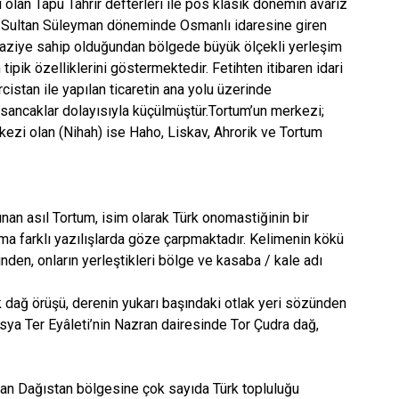
olan Tapu Tahrir defterleri ile pos klasik dönemin avarız
nuni Sultan Süleyman döneminde Osmanlı idaresine giren
 araziye sahip olduğundan bölgede büyük ölçekli yerleşim
ipik özelliklerini göstermektedir. Fetihten itibaren idari
stan ile yapılan ticaretin ana yolu üzerinde
r sancaklar dolayısıyla küçülmüştür.Tortum’un merkezi;
ezi olan (Nihah) ise Haho, Liskav, Ahrorik ve Tortum
nan asıl Tortum, isim olarak Türk onomastiğinin bir
ama farklı yazılışlarda göze çarpmaktadır. Kelimenin kökü
inden, onların yerleştikleri bölge ve kasaba / kale adı
ek dağ örüşü, derenin yukarı başındaki otlak yeri sözünden
asya Ter Eyâleti’nin Nazran dairesinde Tor Çudra dağ,
nan Dağıstan bölgesine çok sayıda Türk topluluğu