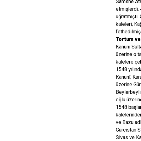
Samshe Ata
etmişlerdi.
uğratmıştı.
kaleleri, K
fethedilmişt
Tortum ve
Kanunî Sult
üzerine o t
kalelere çek
1548 yılınd
Kanunî, Kar
üzerine Gür
Beylerbeyli
oğlu üzeri
1548 başlar
kalelerinde
ve Bazu adl
Gürcistan S
Sivas ve Ka