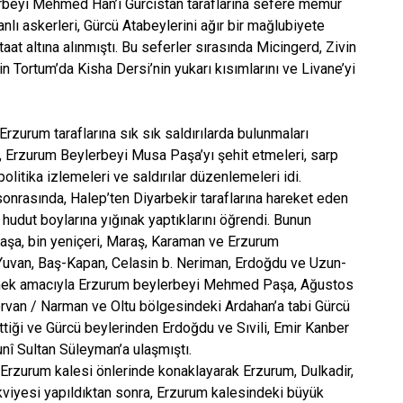
rbeyi Mehmed Han’ı Gürcistan taraflarına sefere memur
 askerleri, Gürcü Atabeylerini ağır bir mağlubiyete
aat altına alınmıştı. Bu seferler sırasında Micingerd, Zivin
 Tortum’da Kisha Dersi’nin yukarı kısımlarını ve Livane’yi
rzurum taraflarına sık sık saldırılarda bulunmaları
, Erzurum Beylerbeyi Musa Paşa’yı şehit etmeleri, sarp
politika izlemeleri ve saldırılar düzenlemeleri idi.
 sonrasında, Halep’ten Diyarbekir taraflarına hareket eden
hudut boylarına yığınak yaptıklarını öğrendi. Bunun
Paşa, bin yeniçeri, Maraş, Karaman ve Erzurum
b, Yuvan, Baş-Kapan, Celasin b. Neriman, Erdoğdu ve Uzun-
nlemek amacıyla Erzurum beylerbeyi Mehmed Paşa, Ağustos
rvan / Narman ve Oltu bölgesindeki Ardahan’a tabi Gürcü
tiği ve Gürcü beylerinden Erdoğdu ve Sıvili, Emir Kanber
unî Sultan Süleyman’a ulaşmıştı.
 Erzurum kalesi önlerinde konaklayarak Erzurum, Dulkadir,
viyesi yapıldıktan sonra, Erzurum kalesindeki büyük