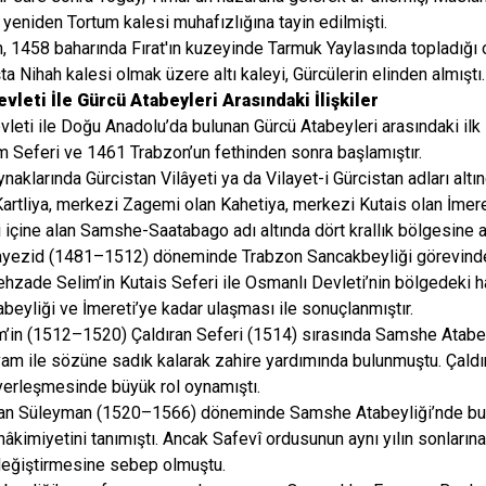
a yeniden Tortum kalesi muhafızlığına tayin edilmişti.
 1458 baharında Fırat'ın kuzeyinde Tarmuk Yaylasında topladığı 
ta Nihah kalesi olmak üzere altı kaleyi, Gürcülerin elinden almıştı.
vleti İle Gürcü Atabeyleri Arasındaki İlişkiler
leti ile Doğu Anadolu’da bulunan Gürcü Atabeyleri arasındaki il
Seferi ve 1461 Trabzon’un fethinden sonra başlamıştır.
naklarında Gürcistan Vilâyeti ya da Vilayet-i Gürcistan adları altı
 Kartliya, merkezi Zagemi olan Kahetiya, merkezi Kutais olan İmer
ni içine alan Samshe-Saatabago adı altında dört krallık bölgesine ay
Bayezid (1481–1512) döneminde Trabzon Sancakbeyliği görevinde
ehzade Selim’in Kutais Seferi ile Osmanlı Devleti’nin bölgedeki
eyliği ve İmereti’ye kadar ulaşması ile sonuçlanmıştır.
im’in (1512–1520) Çaldıran Seferi (1514) sırasında Samshe Ata
vam ile sözüne sadık kalarak zahire yardımında bulunmuştu. Çaldı
yerleşmesinde büyük rol oynamıştı.
tan Süleyman (1520–1566) döneminde Samshe Atabeyliği’nde bul
 hâkimiyetini tanımıştı. Ancak Safevî ordusunun aynı yılın sonların
değiştirmesine sebep olmuştu.