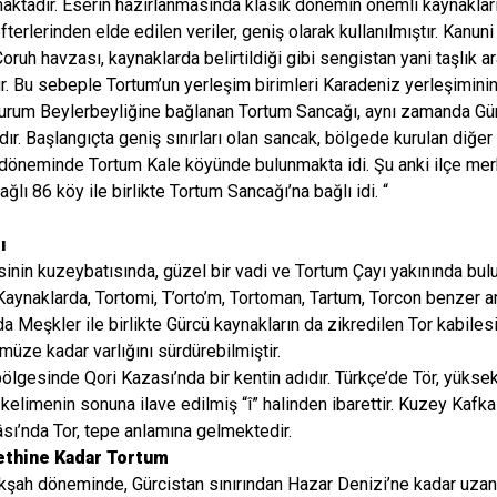
aktadır. Eserin hazırlanmasında klasik dönemin önemli kaynakları 
fterlerinden elde edilen veriler, geniş olarak kullanılmıştır. Ka
oruh havzası, kaynaklarda belirtildiği gibi sengistan yani taşlık
ur. Bu sebeple Tortum’un yerleşim birimleri Karadeniz yerleşiminin t
rum Beylerbeyliğine bağlanan Tortum Sancağı, aynı zamanda Gürci
ır. Başlangıçta geniş sınırları olan sancak, bölgede kurulan diğe
döneminde Tortum Kale köyünde bulunmakta idi. Şu anki ilçe merk
ağlı 86 köy ile birlikte Tortum Sancağı’na bağlı idi. “
ı
sinin kuzeybatısında, güzel bir vadi ve Tortum Çayı yakınında bulu
 Kaynaklarda, Tortomi, T’orto’m, Tortoman, Tartum, Torcon benzer 
da Meşkler ile birlikte Gürcü kaynakların da zikredilen Tor kabiles
müze kadar varlığını sürdürebilmiştir.
s bölgesinde Qori Kazası’nda bir kentin adıdır. Türkçe’de Tör, yüks
kelimenin sonuna ilave edilmiş “î” halinden ibarettir. Kuzey Kafk
ı’nda Tor, tepe anlamına gelmektedir.
ethine Kadar Tortum
kşah döneminde, Gürcistan sınırından Hazar Denizi’ne kadar uza