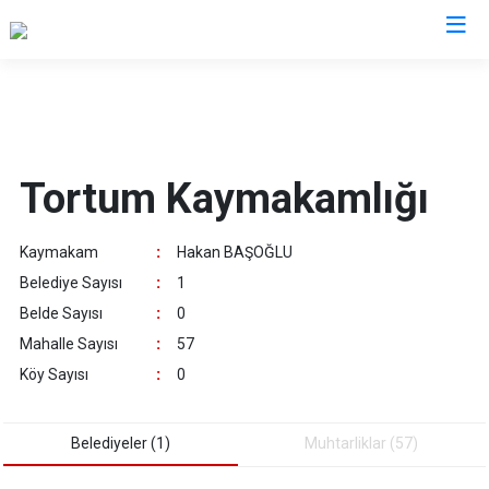
Erzurum
Aşkale
Oltu
Tortum Kaymakamlığı
Çat
Olur
Hınıs
Pasinler
Kaymakam
:
Hakan BAŞOĞLU
Horasan
Pazaryolu
Belediye Sayısı
:
1
Aziziye
Şenkaya
Belde Sayısı
:
0
İspir
Tekman
Mahalle Sayısı
:
57
Karaçoban
Tortum
Köy Sayısı
:
0
Karayazı
Uzundere
Köprüköy
Palandöken
Belediyeler (1)
Muhtarliklar (57)
Narman
Yakutiye