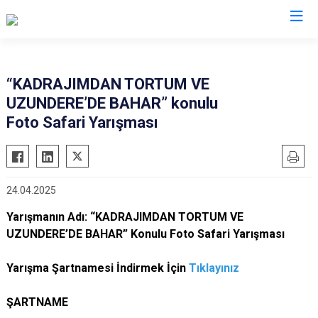
Erzurum
“KADRAJIMDAN TORTUM VE
UZUNDERE’DE BAHAR” konulu
Aşkale
Oltu
Foto Safari Yarışması
Çat
Olur
Hınıs
Pasinler
Horasan
Pazaryolu
24.04.2025
Aziziye
Şenkaya
Yarışmanın Adı: “KADRAJIMDAN TORTUM VE
İspir
Tekman
UZUNDERE’DE BAHAR” Konulu Foto Safari Yarışması
Karaçoban
Tortum
Karayazı
Uzundere
Yarışma Şartnamesi İndirmek İçin
Tıklayınız
Köprüköy
Palandöken
ŞARTNAME
Narman
Yakutiye