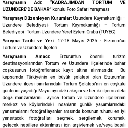
Yarışmanın Adı: “KADRAJIMDAN TORTUM VE
UZUNDERE’DE BAHAR”
konulu
Foto Safari Yarışması
Yarışmayı Düzenleyen Kurumlar:
Uzundere Kaymakamlığı –
Uzundere Belediyesi- Tortum Kaymakamlığı – Tortum
Belediyesi -Tortum Uzundere Yerel Eylem Grubu (TUYEG)
Yarışma Tarihi ve Yeri:
17-18 Mayıs 2025 - Erzurum’un
Tortum ve Uzundere İlçeleri
Yarışmanın Amacı:
Erzurum’un önemli turizm
destinasyonlarından Tortum ve Uzundere ilçelerinde bahar
coşkusunun fotoğraflanarak kayıt altına alınmasıdır. Bu
kapsamda
Türkiye’nin en büyük şelalesi olan Erzurum’un
Uzundere ilçesi sınırlarındaki Tortum Şelalesi’nin en coşkulu
günlerini yaşadığı Mayıs ayındaki akışını ve her iki ilçemizdeki
doğa manzaralarını , ayrıca Tortum ve Uzundere ilçelerinin
merkez ve köylerindeki insanların günlük yaşamlarındaki
yansımalarını fotoğraflayanlar arasında konunun ruhunu en iyi
yansıtacak fotoğrafları seçmek, sergilemek, korumak,
gelecek nesillere aktarılması için arşivlemek ve/veya basılı