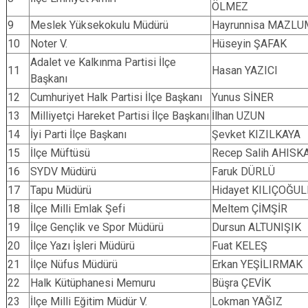
ÖLMEZ
9
Meslek Yüksekokulu Müdürü
Hayrunnisa MAZL
10
Noter V.
Hüseyin ŞAFAK
Adalet ve Kalkınma Partisi İlçe
11
Hasan YAZICI
Başkanı
12
Cumhuriyet Halk Partisi İlçe Başkanı
Yunus SİNER
13
Milliyetçi Hareket Partisi İlçe Başkanı
İlhan UZUN
14
İyi Parti İlçe Başkanı
Şevket KIZILKAYA
15
İlçe Müftüsü
Recep Salih AHISK
16
SYDV Müdürü
Faruk DÜRLÜ
17
Tapu Müdürü
Hidayet KILIÇOĞUL
18
İlçe Milli Emlak Şefi
Meltem ÇİMŞİR
19
İlçe Gençlik ve Spor Müdürü
Dursun ALTUNIŞIK
20
İlçe Yazı İşleri Müdürü
Fuat KELEŞ
21
İlçe Nüfus Müdürü
Erkan YEŞİLIRMAK
22
Halk Kütüphanesi Memuru
Büşra ÇEVİK
23
İlçe Milli Eğitim Müdür V.
Lokman YAĞIZ