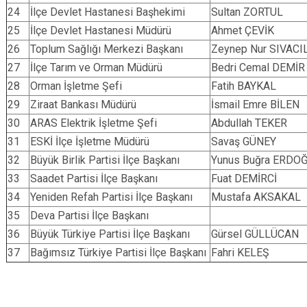
24
İlçe Devlet Hastanesi Başhekimi
Sultan ZORTUL
25
İlçe Devlet Hastanesi Müdürü
Ahmet ÇEVİK
26
Toplum Sağlığı Merkezi Başkanı
Zeynep Nur SIVACI
27
İlçe Tarım ve Orman Müdürü
Bedri Cemal DEMİR
28
Orman İşletme Şefi
Fatih BAYKAL
29
Ziraat Bankası Müdürü
İsmail Emre BİLEN
30
ARAS Elektrik İşletme Şefi
Abdullah TEKER
31
ESKİ İlçe İşletme Müdürü
Savaş GÜNEY
32
Büyük Birlik Partisi İlçe Başkanı
Yunus Buğra ERDO
33
Saadet Partisi İlçe Başkanı
Fuat DEMİRCİ
34
Yeniden Refah Partisi İlçe Başkanı
Mustafa AKSAKAL
35
Deva Partisi İlçe Başkanı
36
Büyük Türkiye Partisi İlçe Başkanı
Gürsel GÜLLÜCAN
37
Bağımsız Türkiye Partisi İlçe Başkanı
Fahri KELEŞ