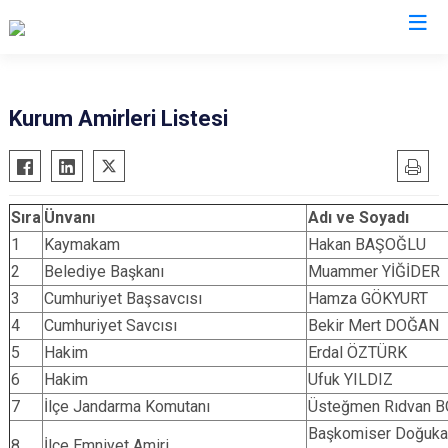
Erzurum
Kurum Amirleri Listesi
Aşkale
Oltu
Çat
Olur
Sıra
Ünvanı
Adı ve Soyadı
Hınıs
Pasinler
1
Kaymakam
Hakan BAŞOĞLU
Horasan
Pazaryolu
2
Belediye Başkanı
Muammer YİĞİDER
Aziziye
Şenkaya
3
Cumhuriyet Başsavcısı
Hamza GÖKYURT
İspir
Tekman
4
Cumhuriyet Savcısı
Bekir Mert DOĞAN
Karaçoban
Tortum
5
Hakim
Erdal ÖZTÜRK
Karayazı
Uzundere
6
Hakim
Ufuk YILDIZ
Köprüköy
Palandöken
7
İlçe Jandarma Komutanı
Üsteğmen Rıdvan 
Başkomiser Doğuka
Narman
Yakutiye
8
İlçe Emniyet Amiri