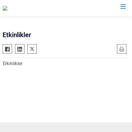
Erzurum
Etkinlikler
Aşkale
Oltu
Çat
Olur
Erkinlikler
Hınıs
Pasinler
Horasan
Pazaryolu
Aziziye
Şenkaya
İspir
Tekman
Karaçoban
Tortum
Karayazı
Uzundere
Köprüköy
Palandöken
Narman
Yakutiye