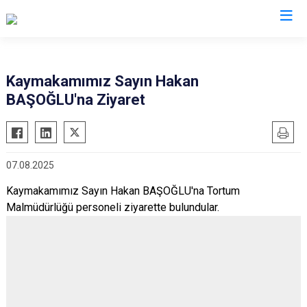
Erzurum
Kaymakamımız Sayın Hakan
BAŞOĞLU'na Ziyaret
Aşkale
Oltu
Çat
Olur
Hınıs
Pasinler
07.08.2025
Horasan
Pazaryolu
Kaymakamımız Sayın Hakan BAŞOĞLU'na Tortum
Aziziye
Şenkaya
Malmüdürlüğü personeli ziyarette bulundular.
İspir
Tekman
Karaçoban
Tortum
Karayazı
Uzundere
Köprüköy
Palandöken
Narman
Yakutiye