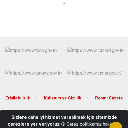
Erişilebilirlik
Kullanım ve Gizlilik
Resmi Gazete
Alparslan Mahallesi, Erzurum Caddesi, Hükümet Konağı Kat: 2
Sizlere daha iyi hizmet verebilmek için sitemizde
25430, Tortum, Erzurum, Türkiye
çerezlere yer veriyoruz
🍪 Çerez politikamız hakkında
0 442 761 2008